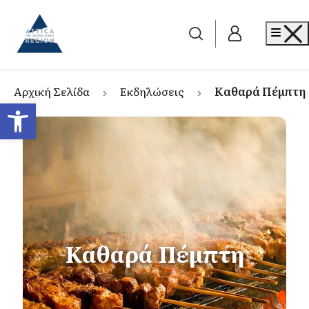
Go to home
Me
Αρχική Σελίδα
Εκδηλώσεις
Καθαρά Πέμπτη
Ανοίξτε τη γραμμή εργαλείων
Καθαρά Πέμπτη