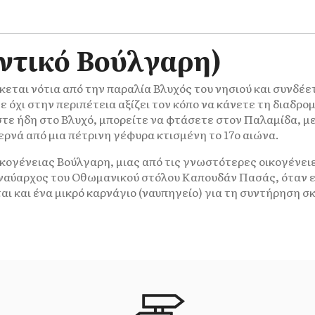
ντικό Βούλγαρη)
σκεται νότια από την παραλία Βλυχός του νησιού και συνδέε
τε όχι στην περιπέτεια αξίζει τον κόπο να κάνετε τη διαδρο
είστε ήδη στο Βλυχό, μπορείτε να φτάσετε στον Παλαμίδα, 
ρνά από μια πέτρινη γέφυρα κτισμένη το 17ο αιώνα.
ικογένειας Βούλγαρη, μιας από τις γνωστότερες οικογένει
ιναύαρχος του Οθωμανικού στόλου Καπουδάν Πασάς, όταν ε
αι και ένα μικρό καρνάγιο (ναυπηγείο) για τη συντήρηση σ