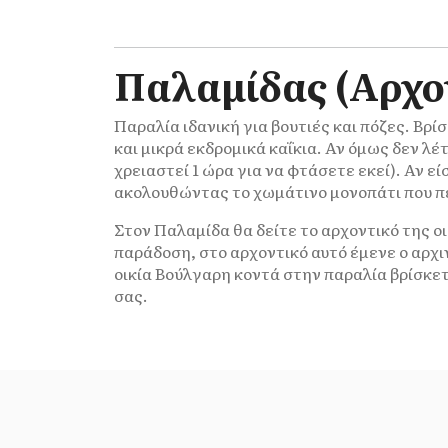
Παλαμίδας (Αρχο
Παραλία ιδανική για βουτιές και πόζες. Βρί
και μικρά εκδρομικά καΐκια. Αν όμως δεν λέ
χρειαστεί 1 ώρα για να φτάσετε εκεί). Αν 
ακολουθώντας το χωμάτινο μονοπάτι που πε
Στον Παλαμίδα θα δείτε το αρχοντικό της ο
παράδοση, στο αρχοντικό αυτό έμενε ο αρχ
οικία Βούλγαρη κοντά στην παραλία βρίσκετ
σας.