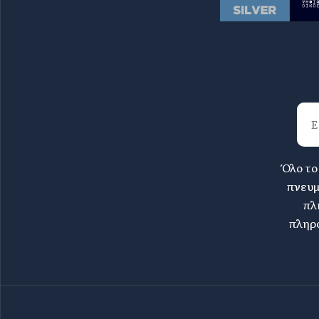
Όλο το
πνευμ
πλ
πληρο