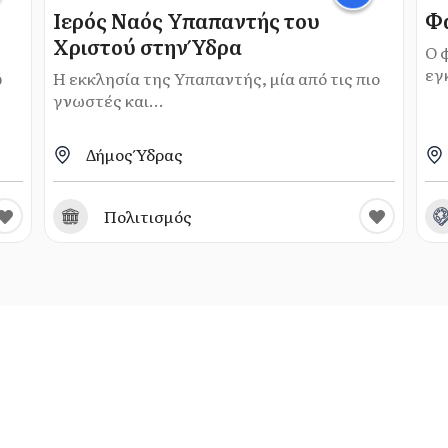
Ιερός Ναός Υπαπαντής του
Φ
Χριστού στην Ύδρα
Ο 
εγ
ύ
Η εκκλησία της Υπαπαντής, μία από τις πιο
γνωστές και...
Δήμος Ύδρας
Πολιτισμός