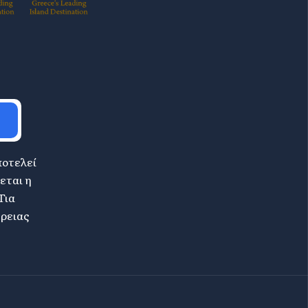
ποτελεί
εται η
Για
έρειας