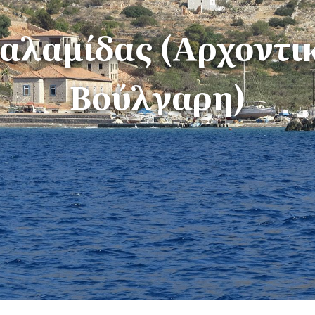
αλαμίδας (Αρχοντι
Βούλγαρη)