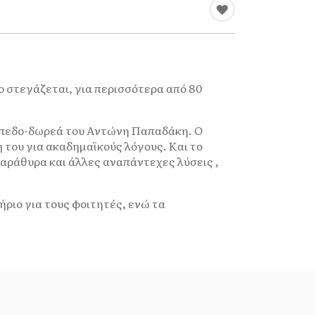
 στεγάζεται, για περισσότερα από 80
κόπεδο-δωρεά του Αντώνη Παπαδάκη. Ο
του για ακαδημαϊκούς λόγους. Και το
αράθυρα και άλλες αναπάντεχες λύσεις ,
ριο για τους φοιτητές, ενώ τα