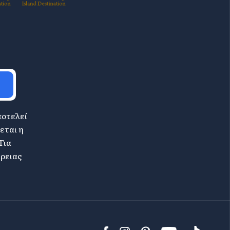
ποτελεί
εται η
Για
έρειας