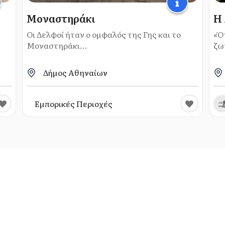
Μοναστηράκι
Η 
Οι Δελφοί ήταν ο ομφαλός της Γης και το
«Ό
Μοναστηράκι...
ζω
Δήμος Αθηναίων
Εμπορικές Περιοχές