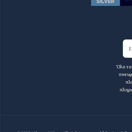
Όλο το
πνευμ
πλ
πληρο