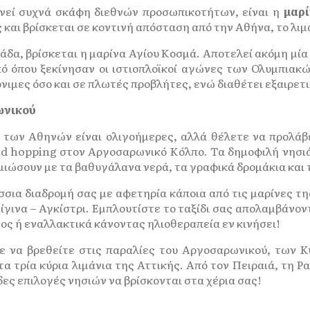
ενεί συχνά σκάφη διεθνών προσωπικοτήτων, είναι η
μαρ
 και βρίσκεται σε κοντινή απόσταση από την Αθήνα, το λιμά
άδα, βρίσκεται η μαρίνα Αγίου Κοσμά. Αποτελεί ακόμη μία 
από όπου ξεκίνησαν οι ιστιοπλοϊκοί αγώνες των Ολυμπια
όνιμες όσο και σε πλωτές προβλήτες, ενώ διαθέτει εξαιρε
ωνικού
ή των Αθηνών είναι ολιγοήμερες, αλλά θέλετε να προλάβ
nd hopping στον Αργοσαρωνικό Κόλπο. Τα δημοφιλή νησιά 
ημιώσουν με τα βαθυγάλανα νερά, τα γραφικά δρομάκια και
σσια διαδρομή σας με αφετηρία κάποια από τις μαρίνες τ
Αίγινα – Αγκίστρι. Εμπλουτίστε το ταξίδι σας απολαμβάνον
ος ή εναλλακτικά κάνοντας ηλιοθεραπεία εν κινήσει!
τε να βρεθείτε στις παραλίες του Αργοσαρωνικού, των
α τρία κύρια λιμάνια της Αττικής. Από τον Πειραιά, τη Ρ
δες επιλογές νησιών να βρίσκονται στα χέρια σας!