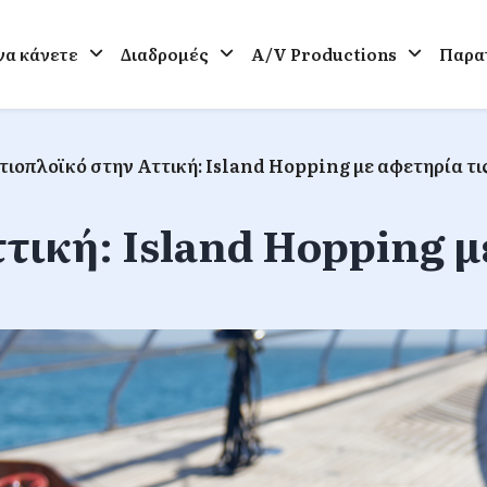
 να κάνετε
Διαδρομές
A/V Productions
Παρατ
τιοπλοϊκό στην Αττική: Island Hopping με αφετηρία τι
τική: Island Hopping μ