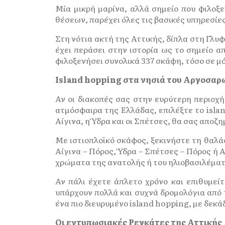
Μία μικρή μαρίνα, αλλά σημείο που φιλοξ
θέσεων, παρέχει όλες τις βασικές υπηρεσίες
Στη νότια ακτή της Αττικής, δίπλα στη Γλυφ
έχει περάσει στην ιστορία ως το σημείο 
φιλοξενήσει συνολικά 337 σκάφη, τόσο σε μ
Island hopping στα νησιά του Αργοσαρ
Αν οι διακοπές σας στην ευρύτερη περιοχ
ατμόσφαιρα της Ελλάδας, επιλέξτε το isla
Αίγινα, η Ύδρα και οι Σπέτσες, θα σας αποζ
Με ιστιοπλοϊκό σκάφος, ξεκινήστε τη θαλά
Αίγινα – Πόρος, Ύδρα – Σπέτσες – Πόρος ή 
χρώματα της ανατολής ή του ηλιοβασιλέματ
Αν πάλι έχετε άπλετο χρόνο και επιθυμεί
υπάρχουν πολλά και συχνά δρομολόγια από τ
ένα πιο διευρυμένο island hopping, με δεκά
Οι εντυπωσιακές Ρεγκάτες της Αττικής