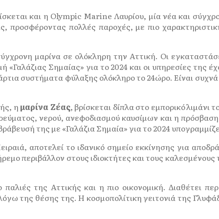
σκεται και η Olympic Marine Λαυρίου, μία νέα και σύγχρο
εις, προσφέροντας πολλές παροχές, με πιο χαρακτηριστικ
ύγχρονη μαρίνα σε ολόκληρη την Αττική. Οι εγκαταστάσε
ή «Γαλάζιας Σημαίας» για το 2024 και οι υπηρεσίες της έχ
άρτια συστήματα φύλαξης ολόκληρο το 24ώρο. Είναι συχνά 
ής, η
μαρίνα Ζέας
, βρίσκεται δίπλα στο εμπορικό λιμάνι 
ρεύματος, νερού, ανεφοδιασμού καυσίμων και η πρόσβαση 
βράβευσή της με «Γαλάζια Σημαία» για το 2024 υπογραμμίζε
ειραιά, αποτελεί το ιδανικό σημείο εκκίνησης για αποδρά
ρεμο περιβάλλον στους ιδιοκτήτες και τους καλεσμένους τ
ο παλιές της Αττικής και η πιο οικονομική. Διαθέτει πε
 λόγω της θέσης της. Η κοσμοπολίτικη γειτονιά της Γλυφά