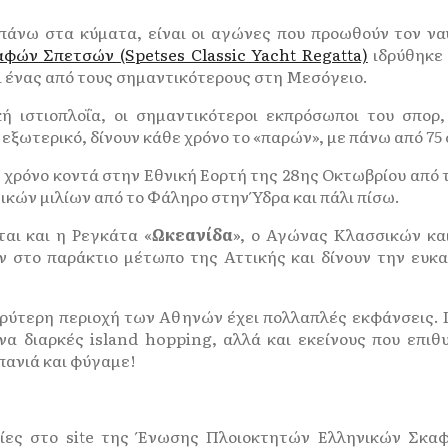
πάνω στα κύματα, είναι οι αγώνες που προωθούν τον να
ών Σπετσών (Spetses Classic Yacht Regatta)
ιδρύθηκε 
ι ένας από τους σημαντικότερους στη Μεσόγειο.
ή ιστιοπλοΐα, οι σημαντικότεροι εκπρόσωποι του σπορ,
ο εξωτερικό, δίνουν κάθε χρόνο το «παρών», με πάνω από 7
χρόνο κοντά στην Εθνική Εορτή της 28ης Οκτωβρίου από 
ικών μιλίων από το Φάληρο στην Ύδρα και πάλι πίσω.
αι και η Ρεγκάτα «
Ωκεανίδα
», ο Αγώνας Κλασσικών κα
ν στο παράκτιο μέτωπο της Αττικής και δίνουν την ευκα
υρύτερη περιοχή των Αθηνών έχει πολλαπλές εκφάνσεις. 
ένα διαρκές island hopping, αλλά και εκείνους που επ
πανιά και φύγαμε!
ίες στο site της Ένωσης Πλοιοκτητών Ελληνικών Σκα