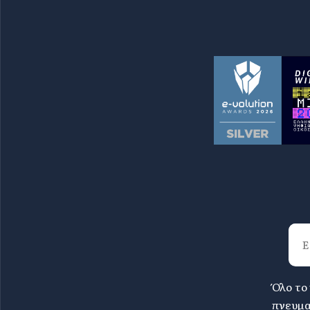
Όλο το
πνευμα