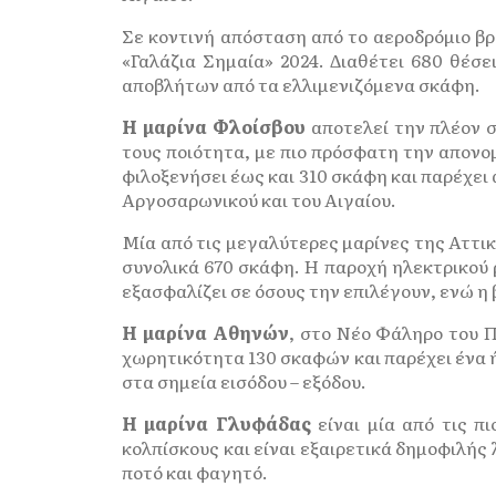
Σε κοντινή απόσταση από το αεροδρόμιο βρί
«Γαλάζια Σημαία» 2024. Διαθέτει 680 θέσ
αποβλήτων από τα ελλιμενιζόμενα σκάφη.
Η μαρίνα Φλοίσβου
αποτελεί την πλέον σ
τους ποιότητα, με πιο πρόσφατη την απονομ
φιλοξενήσει έως και 310 σκάφη και παρέχει 
Αργοσαρωνικού και του Αιγαίου.
Μία από τις μεγαλύτερες μαρίνες της Αττικ
συνολικά 670 σκάφη. Η παροχή ηλεκτρικού 
εξασφαλίζει σε όσους την επιλέγουν, ενώ η 
Η μαρίνα Αθηνών
, στο Νέο Φάληρο του Π
χωρητικότητα 130 σκαφών και παρέχει ένα ή
στα σημεία εισόδου – εξόδου.
Η μαρίνα Γλυφάδας
είναι μία από τις πι
κολπίσκους και είναι εξαιρετικά δημοφιλής
ποτό και φαγητό.