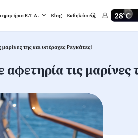
28°C
ηρητήριο Β.Τ.Α.
Blog
Εκδηλώσεις
Get weathe
ς μαρίνες της και υπέροχες Ρεγκάτες!
ε αφετηρία τις μαρίνες 