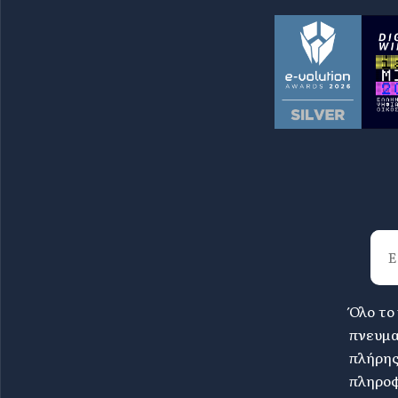
Όλο το
πνευμα
πλήρη
πληροφ