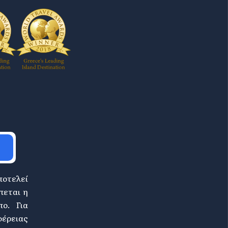
ποτελεί
πεται η
ο. Για
φέρειας