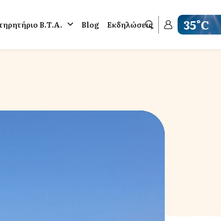
35°C
ηρητήριο Β.Τ.Α.
Blog
Εκδηλώσεις
Get weathe