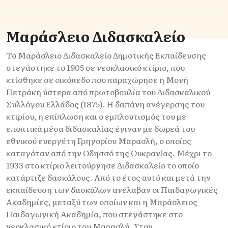
Μαράσλειο Διδασκαλείο
Το Μαράσλειο Διδασκαλείο Δημοτικής Εκπαίδευσης
στεγάστηκε το 1905 σε νεοκλασικό κτίριο, που
κτίσθηκε σε οικόπεδο που παραχώρησε η Μονή
Πετράκη ύστερα από πρωτοβουλία του Διδασκαλικού
Συλλόγου Ελλάδος (1875). Η δαπάνη ανέγερσης του
κτιρίου, η επίπλωση και ο εμπλουτισμός του με
εποπτικά μέσα διδασκαλίας έγιναν με δωρεά του
εθνικού ευεργέτη Γρηγορίου Μαρασλή, ο οποίος
καταγόταν από την Οδησσό της Ουκρανίας. Μέχρι το
1933 στο κτίριο λειτούργησε Διδασκαλείο το οποίο
κατάρτιζε δασκάλους. Από το έτος αυτό και μετά την
εκπαίδευση των δασκάλων ανέλαβαν οι Παιδαγωγικές
Ακαδημίες, μεταξύ των οποίων και η Μαράσλειος
Παιδαγωγική Ακαδημία, που στεγάστηκε στο
νεοκλασικό κτίριο του Μαρασλή. Στον...