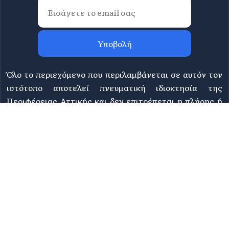
Υποβολή
Όλο το περιεχόμενο που περιλαμβάνεται σε αυτόν τον
ιστότοπο αποτελεί πνευματική ιδιοκτησία της
Περιφέρειας Αττικής και δεν επιτρέπεται η πλήρης ή
μερική αναπαραγωγή του καθ'οποιονδήποτε τρόπο. Για
πληροφορίες επικοινωνήστε με τη Διεύθυνση
Τουρισμού Περιφέρειας Αττικής στο
tourismos@patt.gov.gr
©
2026 Athens Attica - All rights reserved | Design &