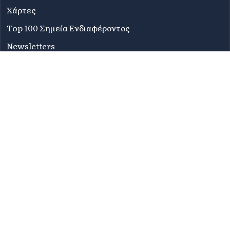
Χάρτες
Top 100 Σημεία Ενδιαφέροντος
Newsletters
Συχνές Ερωτήσεις
Όροι Χρήσης
Πολιτική Απορρήτου
Δήλωση Προσβασιμότητας
Sitemap