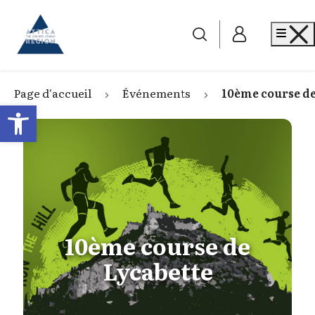
Go to home
Me
Page d'accueil
Événements
10ème course de
Open toolbar
10ème course de
Lycabette