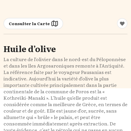
Consulter la Carte
Huile d’olive
La culture de l’olivier dans le nord-est du Péloponnèse
et dans les îles
Ar
go
saron
iques
remonte à l’Antiquité.
La référ
en
ce faite par le voyageur Pausanias est
indicative. Aujourd’hui la variété d’olive la plus
importante cultivée principalem
en
t dans la partie
contin
en
tale de la commune de Poros est la «
Kothreïki-Manaki
». L’huile qu’elle produit est
considérée comme la meilleure de Grèce,
en
termes de
couleur et de
go
ût. Elle est jaune d’or, sucrée, sans
allumette qui « brûle » le palais, et peut être
consommée immédiatem
en
t après extraction. De
toute évid
en
ce, c’est le pétrole qui ne passe
en
aucun