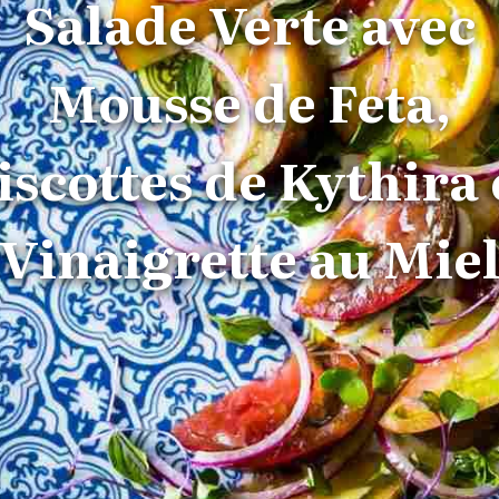
Salade Verte avec
Mousse de Feta,
iscottes de Kythira 
Vinaigrette au Mie