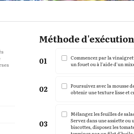
Méthode d'exécutio
és
Commencez par la vinaigrett
e
01
un fouet ou à l'aide d'un mi
urses
Poursuivez avec la mousse de
02
obtenir une texture lisse et 
Mélangez les feuilles de sala
Servez dans une assiette ou u
03
biscottes, disposez les tomate
terminez par un filet d'huile