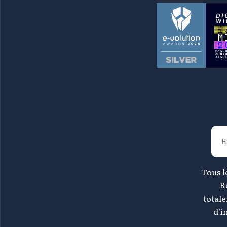
Tous le
R
total
d'i