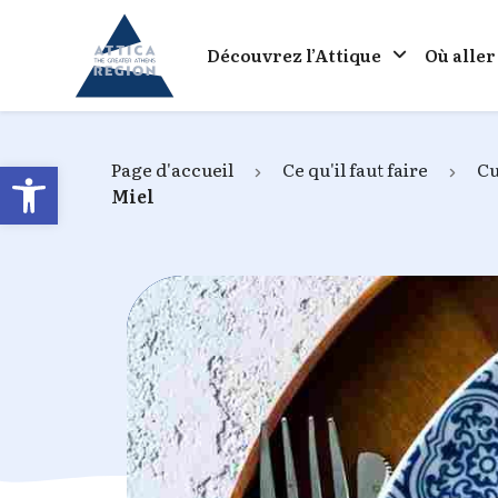
Go to home
Découvrez l’Attique
Où aller
Open toolbar
Page d'accueil
Ce qu'il faut faire
Cu
Miel