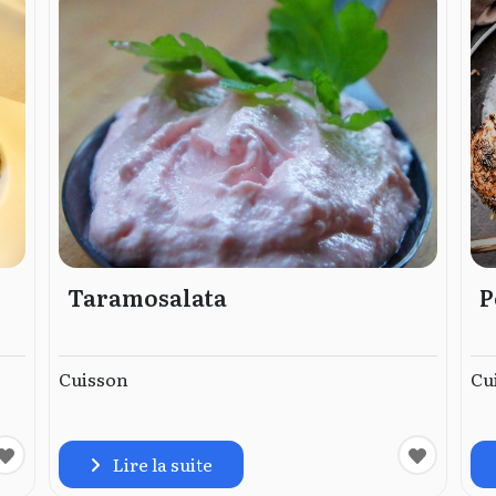
Taramosalata
P
Cuisson
Cu
Lire la suite