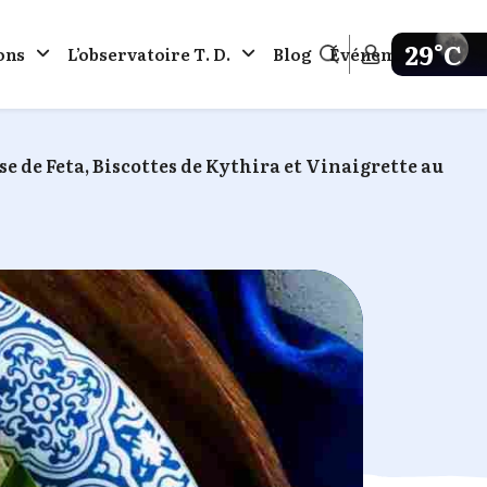
29°C
ons
L’observatoire Τ. D.
Blog
Événements
Get weathe
e de Feta, Biscottes de Kythira et Vinaigrette au