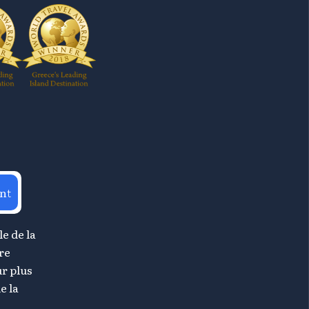
nt
le de la
re
r plus
e la