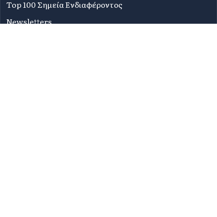
Top 100 Σημεία Ενδιαφέροντος
Newsletters
Συχνές Ερωτήσεις
Όροι Χρήσης
Πολιτική Απορρήτου
Δήλωση Προσβασιμότητας
Sitemap