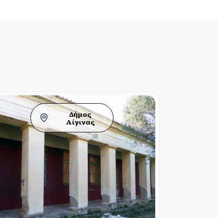
Δήμος
Αίγινας