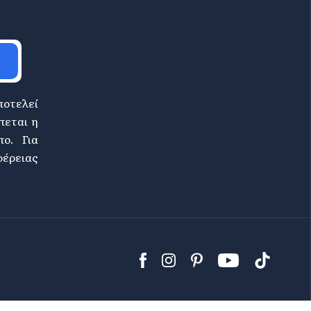
ποτελεί
πεται η
ο. Για
φέρειας