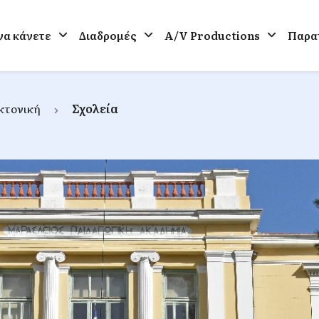
 να κάνετε
Διαδρομές
A/V Productions
Παρατ
κτονική
Σχολεία