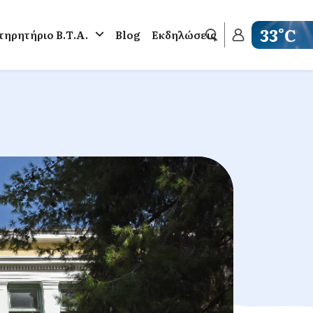
33°C
ηρητήριο Β.Τ.Α.
Blog
Εκδηλώσεις
Get weathe