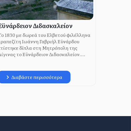
Εϋνάρδειον Διδασκαλείον
Το 1830 με δωρεά του Ελβετού φιλέλληνα
τραπεζίτη Ιωάννη Γαβριήλ Εϋνάρδου
κτίστηκε δίπλα στη Μητρόπολη της
Αίγινας το Εϋνάρδειον Διδασκαλείον....
Διαβάστε περισσότερα