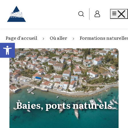
Go to home
Me
Page d'accueil
Où aller
Formations naturelle
Open toolbar
Baies, ports naturels