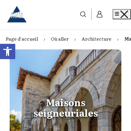
Go to home
Me
Page d'accueil
Où aller
Architecture
Ma
Open toolbar
Maisons
seigneuriales