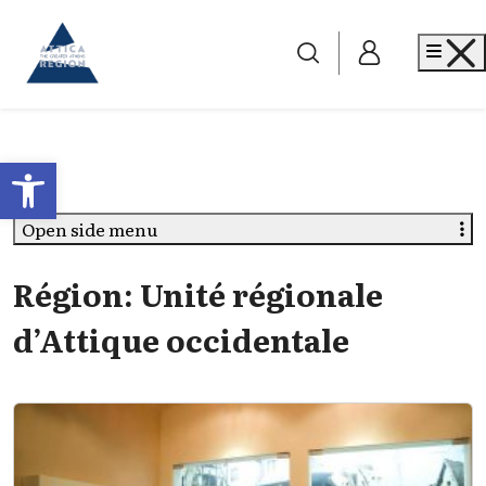
Go to home
Me
Open toolbar
Open side menu
Région:
Unité régionale
d’Attique occidentale