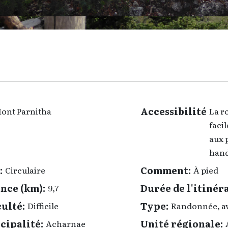
Accessibilité
ont Parnitha
La ro
faci
aux 
hand
:
Comment:
Circulaire
À pied
nce (km):
Durée de l'itinéra
9,7
culté:
Type:
Difficile
Randonnée, av
cipalité:
Unité régionale:
Acharnae