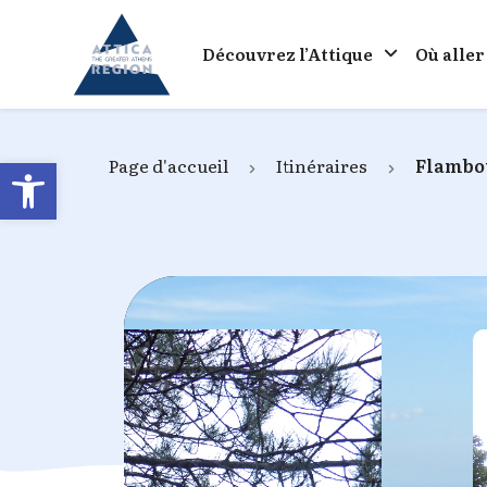
Go to home
Découvrez l’Attique
Où aller
Open toolbar
Page d'accueil
Itinéraires
Flambo