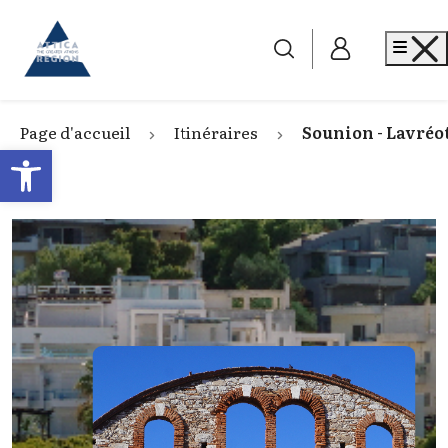
Go to home
Me
Page d'accueil
Itinéraires
Sounion - Lavréo
Open toolbar