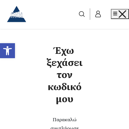
Go to home
Me
Ανοίξτε τη γραμμή εργαλείων
Έχω
ξεχάσει
τον
κωδικό
μου
Παρακαλώ
συμπλήρωσε