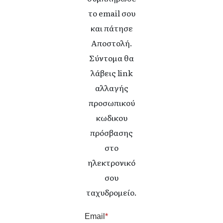
το email σου
και πάτησε
Αποστολή.
Σύντομα θα
λάβεις link
αλλαγής
προσωπικού
κωδικου
πρόσβασης
στο
ηλεκτρονικό
σου
ταχυδρομείο.
Email
*