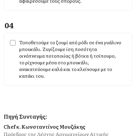
αφαιρέσουμε τους σπόρους.
04
Τοποθετούμε το ζουμί από ρόδι σε ένα γυάλινο
μπουκάλι. Ζυγίζουμε ίση ποσότητα
οινόπνευμα ποτοποιίας ή βότκα ή τσίπουρο,
το ρίχνουμε μέσα στο μπουκάλι,
ανακατεύουμε καλά και το κλείνουμε με το
καπάκι του.
Πηγή Συνταγής:
Chef κ. Κωνσταντίνος Μουζάκης
Πρόεδρος της Λέσχης Αρχιμαγείρων Αττικής