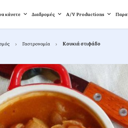
 να κάνετε
Διαδρομές
A/V Productions
Παρατ
σμός
Γαστρονομία
Κουκιά στιφάδο