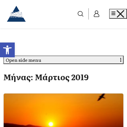
Go to home
Me
Ανοίξτε τη γραμμή εργαλείων
Open side menu
Μήνας:
Μάρτιος 2019