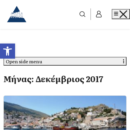
Go to home
Me
Ανοίξτε τη γραμμή εργαλείων
Open side menu
Μήνας:
Δεκέμβριος 2017