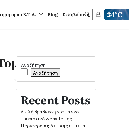
34°C
ηρητήριο Β.Τ.Α.
Blog
Εκδηλώσεις
Get weathe
 Τομέα Αθηνών
Αναζήτηση
Αναζήτηση
Recent Posts
Διπλή βράβευση για το νέο
τουριστικό website της
Περιφέρειας Αττικής στα iab