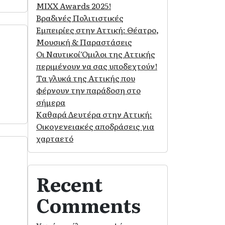
MIXX Awards 2025!
Βραδινές Πολιτιστικές
Εμπειρίες στην Αττική: Θέατρο,
Μουσική & Παραστάσεις
Οι Ναυτικοί Όμιλοι της Αττικής
περιμένουν να σας υποδεχτούν!
Τα γλυκά της Αττικής που
φέρνουν την παράδοση στο
σήμερα
Καθαρά Δευτέρα στην Αττική:
Οικογενειακές αποδράσεις για
χαρταετό
Recent
Comments