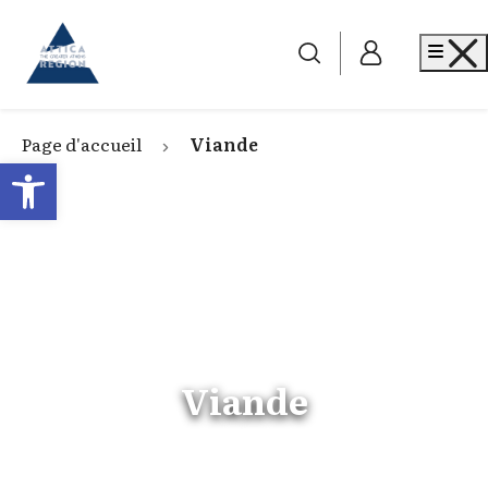
Go to home
Me
Page d'accueil
Viande
Open toolbar
Viande