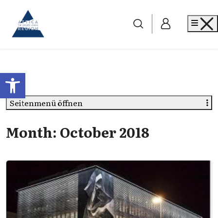
Go to home
Me
Open toolbar
Seitenmenü öffnen
Month:
October 2018