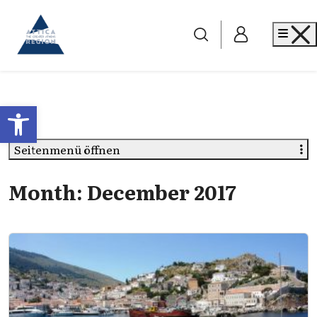
Go to home
Me
Open toolbar
Seitenmenü öffnen
Month:
December 2017