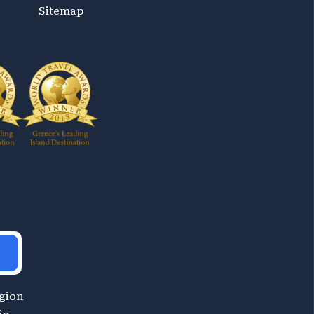
Sitemap
egion
in