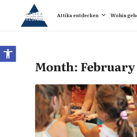
Go to home
Attika entdecken
Wohin geh
Open toolbar
Month:
February