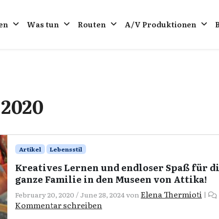
en
Was tun
Routen
A/V Produktionen
 2020
Artikel
Lebensstil
Kreatives Lernen und endloser Spaß für d
ganze Familie in den Museen von Attika!
Elena Thermioti
February 20, 2020
/
June 28, 2024
von
|
Kommentar schreiben