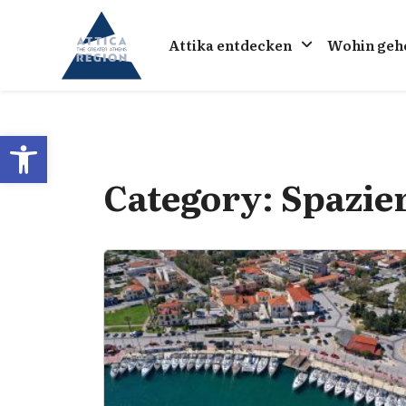
Go to home
Attika entdecken
Wohin geh
Open toolbar
Category:
Spazie