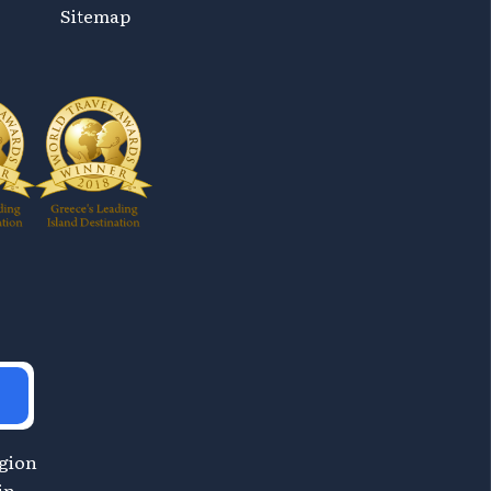
Sitemap
egion
in