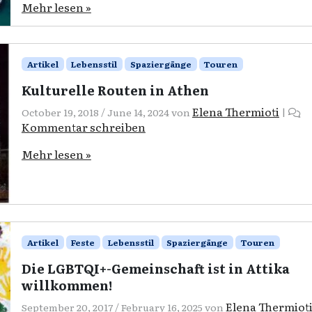
Mehr lesen »
Artikel
Lebensstil
Spaziergänge
Touren
Kulturelle Routen in Athen
Elena Thermioti
October 19, 2018
/
June 14, 2024
von
|
Kommentar schreiben
Mehr lesen »
Artikel
Feste
Lebensstil
Spaziergänge
Touren
Die LGBTQI+-Gemeinschaft ist in Attika
willkommen!
Elena Thermiot
September 20, 2017
/
February 16, 2025
von