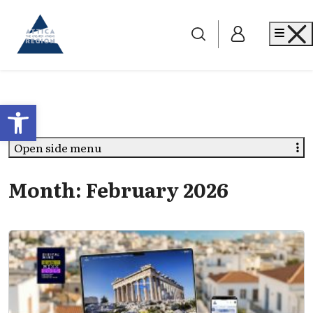
Go to home
Me
Open toolbar
Open side menu
Month:
February 2026