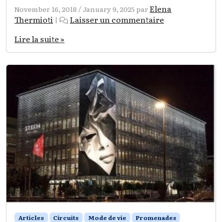
Elena
November 16, 2018
/
January 9, 2025
par
Thermioti
Laisser un commentaire
|
Lire la suite »
Articles
Circuits
Mode de vie
Promenades