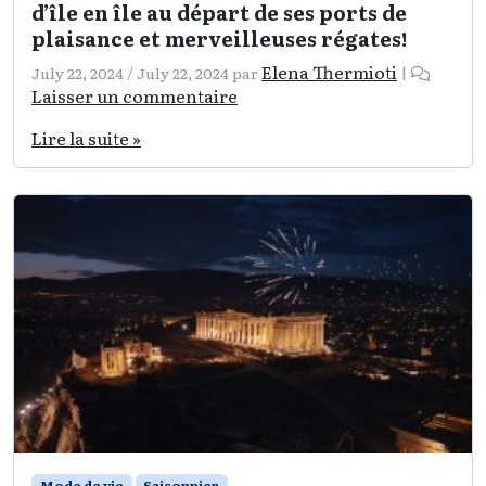
d’île en île au départ de ses ports de
plaisance et merveilleuses régates!
Elena Thermioti
July 22, 2024
/
July 22, 2024
par
|
Laisser un commentaire
Lire la suite »
Mode de vie
Saisonnier