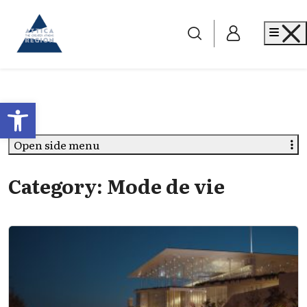
Go to home
Me
Open toolbar
Open side menu
Category:
Mode de vie