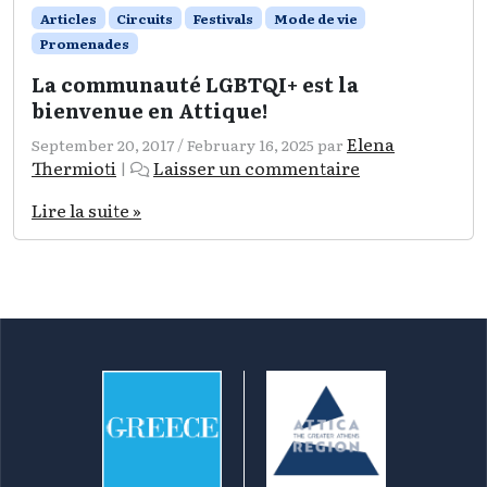
Articles
Circuits
Festivals
Mode de vie
Promenades
La communauté LGBTQI+ est la
bienvenue en Attique!
Elena
September 20, 2017
/
February 16, 2025
par
Thermioti
Laisser un commentaire
|
Lire la suite »