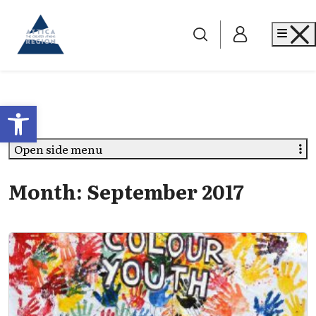
Go to home
Me
Open toolbar
Open side menu
Month:
September 2017